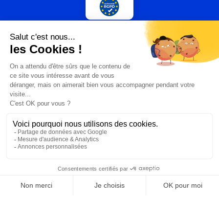
PLUS
comparateur-box-
Presse
internet.fr by
Hoptelecom
© 2026 Comparateur Box Internet
CGU
Mentions légales
Méthodologie et fonctionnement du comparateur