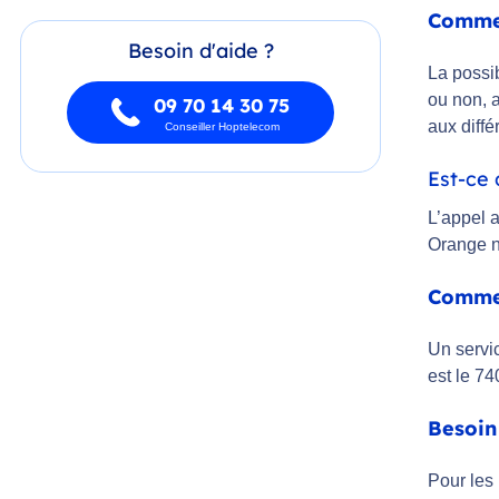
Commen
Besoin d'aide ?
La possib
ou non, a
09 70 14 30 75
aux diffé
Conseiller Hoptelecom
Est-ce 
L’appel a
Orange n
Commen
Un servic
est le 74
Besoin
Pour les