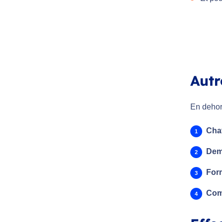
Autr
En dehor
Cha
Dem
Form
Com