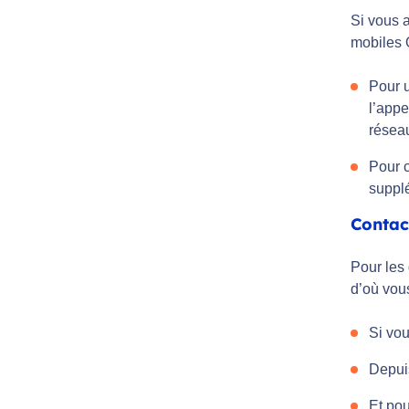
Si vous a
mobiles 
Pour u
l’appe
résea
Pour c
supplé
Contac
Pour les 
d’où vou
Si vou
Depui
Et pou