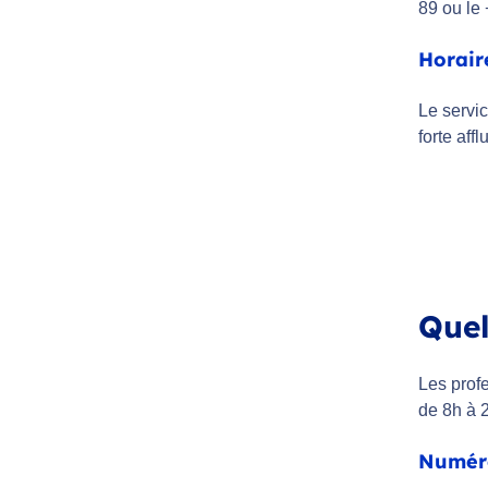
89 ou le 
Horair
Le servic
forte aff
Quel
Les prof
de 8h à 
Numéro