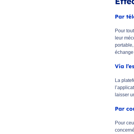
Effe
Par té
Pour tout
leur méc
portable
échange d
Via l’e
La plate
l’applica
laisser u
Par co
Pour ceux
concerné