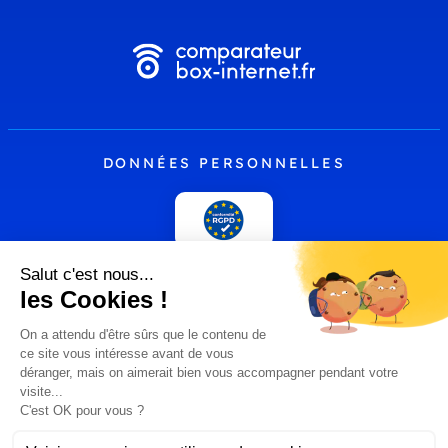
DONNÉES PERSONNELLES
PLUS
comparateur-box-
Presse
internet.fr by
Hoptelecom