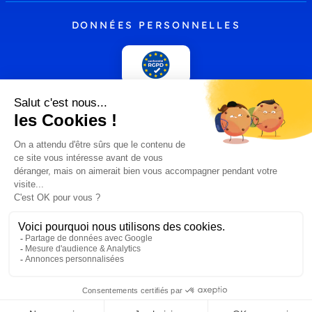
DONNÉES PERSONNELLES
PLUS
comparateur-box-
Presse
internet.fr by
Hoptelecom
© 2026 Comparateur Box Internet
CGU
Mentions légales
Méthodologie et fonctionnement du comparateur