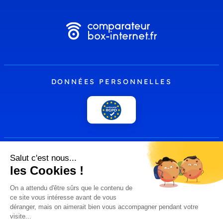
DONNÉES PERSONNELLES
PLUS
comparateur-box-
Presse
internet.fr by
Hoptelecom