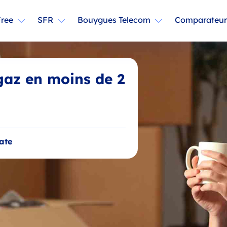
Free
SFR
Bouygues Telecom
Comparateu
 gaz en moins de 2
ate