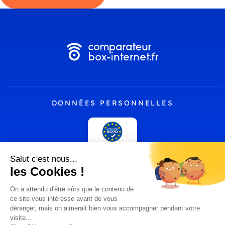
DONNÉES PERSONNELLES
PLUS
comparateur-box-
Presse
internet.fr by
Hoptelecom