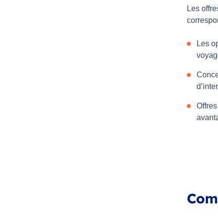
Les offr
correspon
Les op
voyage
Conce
d’inte
Offres
avant
Com