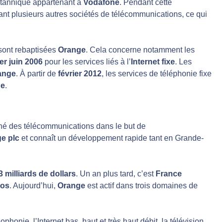
itannique appartenant à
Vodafone
. Pendant cette
nt plusieurs autres sociétés de télécommunications, ce qui
ont rebaptisées
Orange
. Cela concerne notamment les
er juin 2006
pour les services liés à l’
Internet fixe
. Les
ange
. À partir de
février 2012
, les services de téléphonie fixe
ge
.
hé des télécommunications dans le but de
e plc
et connaît un développement rapide tant en Grande-
3 milliards de dollars
. Un an plus tard, c’est
France
ros
. Aujourd’hui,
Orange
est actif dans trois domaines de
ophonie, l’Internet bas, haut et très haut débit, la télévision