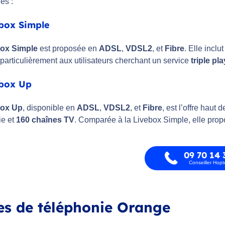
es :
ebox Simple
ox Simple
est proposée en
ADSL
,
VDSL2
, et
Fibre
. Elle inclu
particulièrement aux utilisateurs cherchant un service
triple pla
ebox Up
box Up
, disponible en
ADSL
,
VDSL2
, et
Fibre
, est l’offre hau
ie et
160 chaînes TV
. Comparée à la Livebox Simple, elle prop
09 70 14 
Conseiller Hop
es de téléphonie Orange