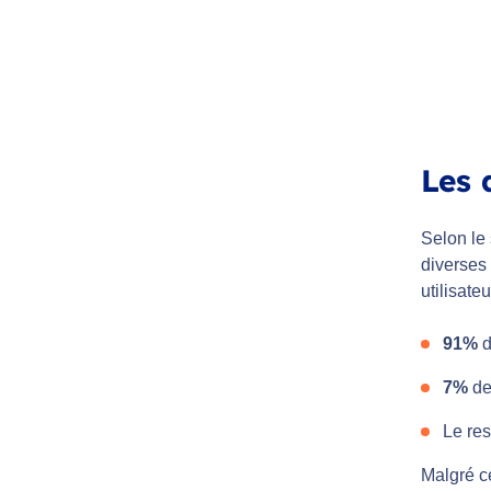
Les 
Selon le 
diverses
utilisateu
91%
d
7%
de
Le res
Malgré ce