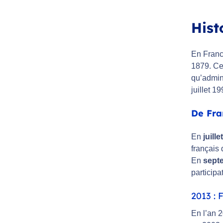
Hist
En Franc
1879. Ce
qu’admin
juillet 1
De Fra
En
juille
français 
En
sept
particip
2013 : 
En l’an 