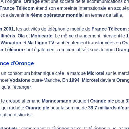
À l’origine,
Orange
était une société de télécommunications br
France Télécom
étend son empreinte internationale en acquéra
t de devenir le
4ème opérateur mondial
en termes de taille.
in 2001
, les activités de téléphonie mobile de
France Télécom
s
s
Itinéris
,
Ola
et
Mobicarte
. Le même changement intervient le
1
s
Wanadoo
et
Ma Ligne TV
sont également transformées en
Or
ce Télécom
sont également commercialisés sous le nom
Oran
ance d’Orange
, un consortium britannique crée la marque
Microtel
sur le marc
encer
Vodafone
outre-Manche. En
1994
,
Microtel
devient
Orang
qu’à l’étranger.
, le groupe allemand
Mannesmann
acquiert
Orange plc
pour
3
m
qui rachète
Orange plc
pour la somme de
39,7 milliards d’eu
ation distincts :
dentiels
: comprenant la téléphonie fixe, la téléphonie IP, la visi