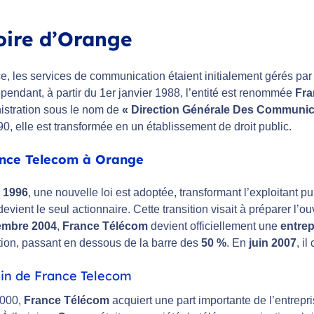
oire d’Orange
e, les services de communication étaient initialement gérés par
pendant, à partir du 1er janvier 1988, l’entité est renommée
Fra
istration sous le nom de
« Direction Générale Des Communic
990, elle est transformée en un établissement de droit public.
nce Telecom à Orange
t 1996
, une nouvelle loi est adoptée, transformant l’exploitant p
devient le seul actionnaire. Cette transition visait à préparer l’
embre 2004
,
France Télécom
devient officiellement une
entrep
ation, passant en dessous de la barre des
50 %
. En
juin 2007
, i
Fin de France Telecom
2000,
France Télécom
acquiert une part importante de l’entrepr