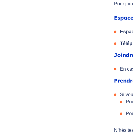
Pour joi
Espace
Espac
Télé
Joindr
En ca
Prendr
Si vou
Pou
Pou
N’hésite