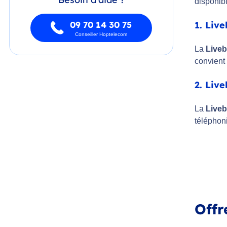
disponibl
09 70 14 30 75
1. Liv
Conseiller Hoptelecom
La
Liveb
convient 
2. Liv
La
Live
téléphon
Offr