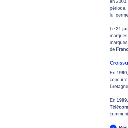
en 2003. 
période,
lui perme
Le
21 ju
marque
marque
de
Fran
Croiss
En
1990
concurr
Bretagne 
En
1999
Téléco
communic
Rési