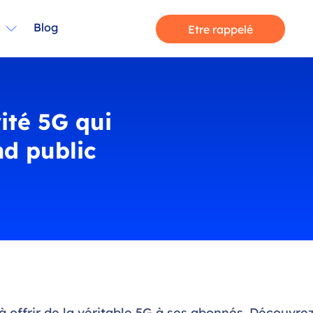
r
Blog
Etre rappelé
ité 5G qui
nd public
à offrir de la véritable 5G à ses abonnés. Découvre