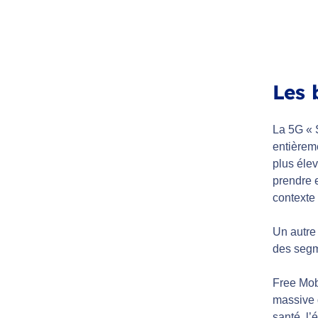
Les 
La 5G « 
entièreme
plus élev
prendre e
contexte 
Un autre 
des segm
Free Mobi
massive d
santé, l’