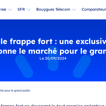
Free
SFR
Bouygues Telecom
Comparateu
e frappe fort : une exclusiv
onne le marché pour le gra
Le 20/09/2024
ché pour le grand public
 frappe fort en devenant le tout premier opérateur 