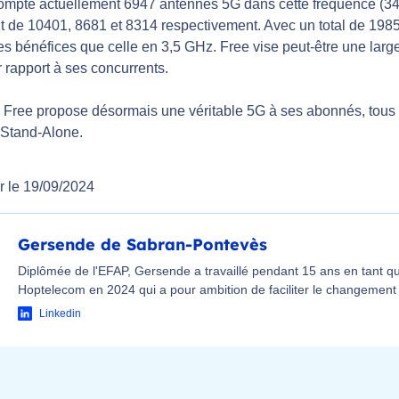
ompte actuellement 6947 antennes 5G dans cette fréquence (3
t de 10401, 8681 et 8314 respectivement. Avec un total de 198
s bénéfices que celle en 3,5 GHz. Free vise peut-être une larg
r rapport à ses concurrents.
 Free propose désormais une véritable 5G à ses abonnés, tous 
 Stand-Alone.
r le 19/09/2024
Gersende de Sabran-Pontevès
Diplômée de l'EFAP, Gersende a travaillé pendant 15 ans en tant que
Hoptelecom en 2024 qui a pour ambition de faciliter le changement 
Linkedin