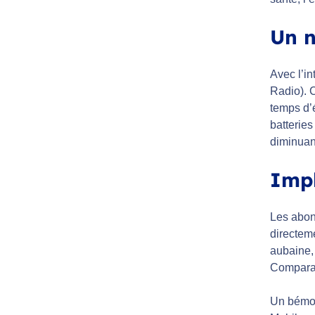
Un n
Avec l’i
Radio). 
temps d’
batterie
diminuant
Impl
Les abonn
directeme
aubaine,
Comparat
Un bémol