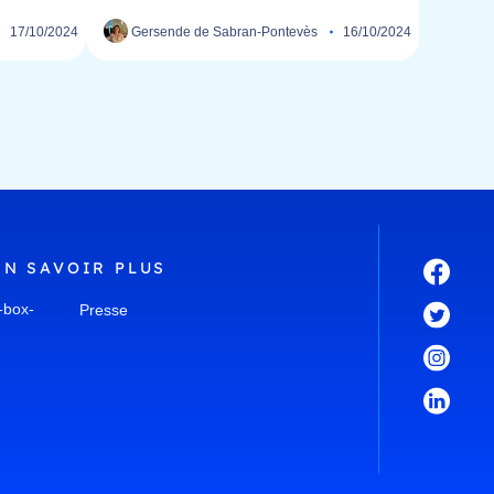
17/10/2024
Gersende de Sabran-Pontevès
16/10/2024
EN SAVOIR
PLUS
-box-
Presse